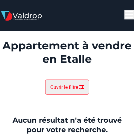
Aller au contenu principal
Appartement à vendre
en Etalle
Ouvrir le filtre
Commune
Etalle (6740)
Aucun résultat n'a été trouvé
Remove
Vue de la carte
pour votre recherche.