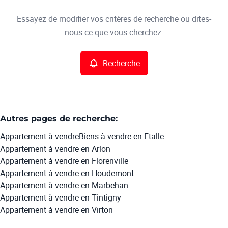
Type
Essayez de modifier vos critères de recherche ou dites-
Appartement
Recherche
Trier par
Remove
nous ce que vous cherchez.
Recherche
Critères plus
Min. budget
Autres pages de recherche
:
Appartement à vendre
Biens à vendre en Etalle
Max. budget
Appartement à vendre en Arlon
Appartement à vendre en Florenville
Appartement à vendre en Houdemont
Appartement à vendre en Marbehan
Chercher
Appartement à vendre en Tintigny
Appartement à vendre en Virton