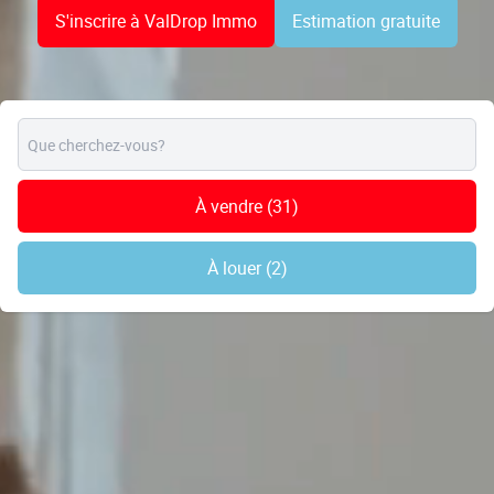
S'inscrire à ValDrop Immo
Estimation gratuite
À vendre
(31)
À louer
(2)