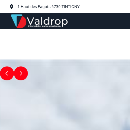
Aller au contenu principal
1 Haut des Fagots 6730 TINTIGNY