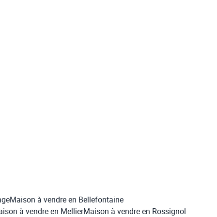
ares de terrain
Rue De La Station 81, 6820 Florenville
(ref.
1387
)
365.000 €
3
1
200
m²
1600
m²
nge
Maison à vendre en Bellefontaine
ison à vendre en Mellier
Maison à vendre en Rossignol