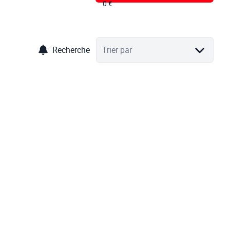
Recherche
Trier par
OPTION
Maison 4 façades + terrain à bâtir - 16