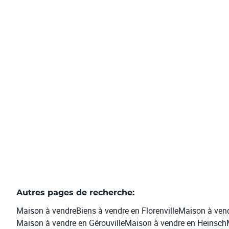
Rue Des Hawys 20, 6820 Florenville
(ref.
1524
)
178.000 €
10
2
340
m²
650
m²
1
Autres pages de recherche
:
Maison à vendre
Biens à vendre en Florenville
Maison à vend
Maison à vendre en Gérouville
Maison à vendre en Heinsch