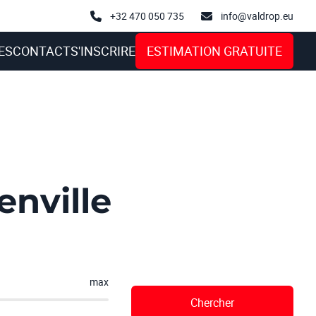
+32 470 050 735
info@valdrop.eu
ES
CONTACT
S'INSCRIRE
ESTIMATION GRATUITE
enville
max
Chercher