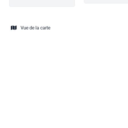
Vue de la carte
NOUVEAU
Vaste demeure de caractère à rénover