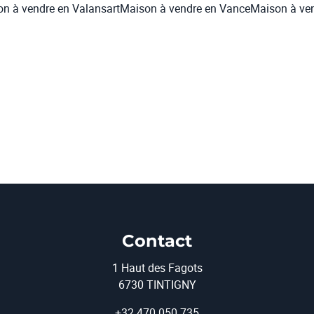
n à vendre en Valansart
Maison à vendre en Vance
Maison à ven
Contact
1 Haut des Fagots
6730 TINTIGNY
+32 470 050 735