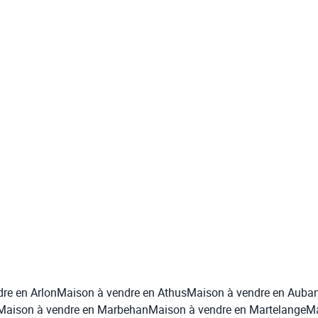
terrain
Rue De La Station 81, 6820 Florenville
(ref.
1522
)
295.000 €
3
1
200
m²
1000
m²
re en Arlon
Maison à vendre en Athus
Maison à vendre en Auba
Maison à vendre en Marbehan
Maison à vendre en Martelange
Ma