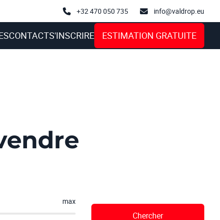
+32 470 050 735
info@valdrop.eu
ES
CONTACT
S'INSCRIRE
ESTIMATION GRATUITE
vendre
max
Chercher