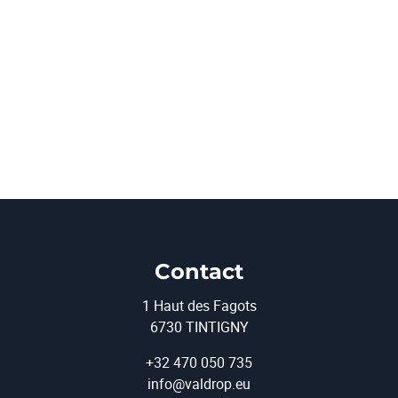
Contact
1 Haut des Fagots
6730 TINTIGNY
+32 470 050 735
info@valdrop.eu