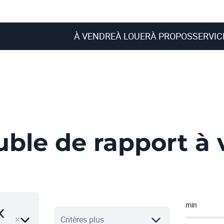
À VENDRE
À LOUER
À PROPOS
SERVIC
ble de rapport à 
min
emove
Critères plus