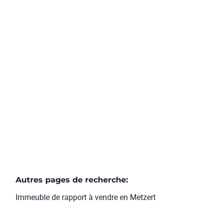
Immeuble mixte à vendre à Metzert
Rue Du Beynert 47, 6717 Metzert
(ref.
29
)
579.000 €
6
2
300
m²
900
m²
3
Autres pages de recherche
:
Immeuble de rapport à vendre en Metzert