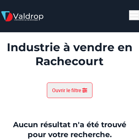
Aller au contenu principal
Industrie à vendre en
Rachecourt
Ouvrir le filtre
Commune
Rachecourt (6792)
Aucun résultat n'a été trouvé
Remove
Vue de la carte
pour votre recherche.