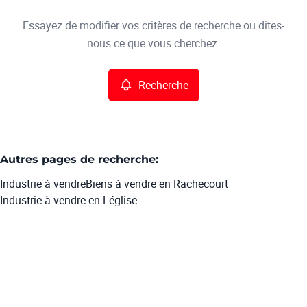
Type
Essayez de modifier vos critères de recherche ou dites-
Industrie
Recherche
Trier par
Remove
nous ce que vous cherchez.
Recherche
Critères plus
Min. budget
Autres pages de recherche
:
Industrie à vendre
Biens à vendre en Rachecourt
Max. budget
Industrie à vendre en Léglise
Chercher