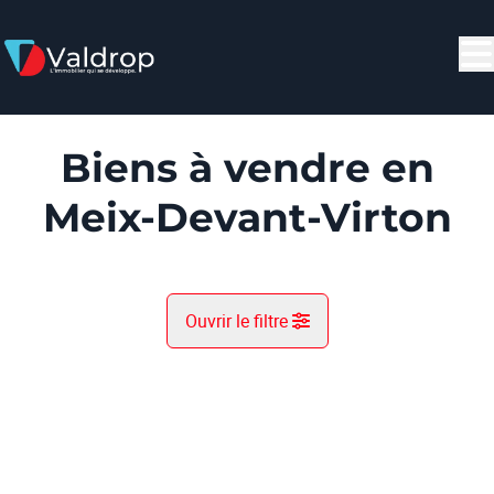
Aller au contenu principal
Biens à vendre en
Meix-Devant-Virton
Ouvrir le filtre
Commune
NOUVEAU
Gerouville (6769)
Remove
Vue de la carte